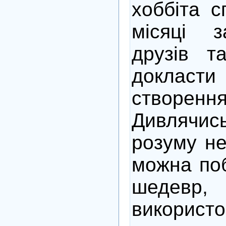
хоббіта с
місяці 
друзів т
докласти
створе
Дивлячи
розуму не
можна поб
шедевр,
використ