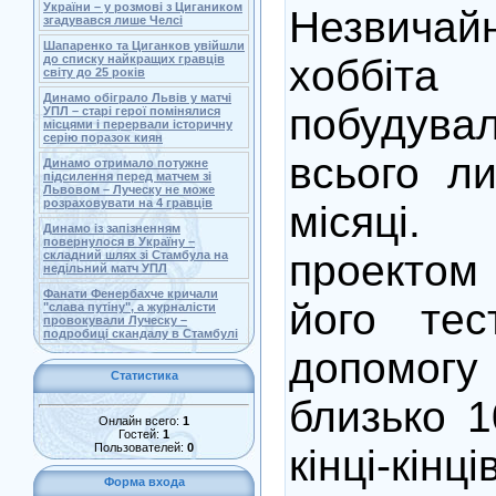
України – у розмові з Цигаником
Незвича
згадувався лише Челсі
Шапаренко та Циганков увійшли
хоббіт
до списку найкращих гравців
світу до 25 років
Динамо обіграло Львів у матчі
побуду
УПЛ – старі герої помінялися
місцями і перервали історичну
серію поразок киян
всього л
Динамо отримало потужне
підсилення перед матчем зі
Львовом – Луческу не може
розраховувати на 4 гравців
місяці
Динамо із запізненням
повернулося в Україну –
проектом
складний шлях зі Стамбула на
недільний матч УПЛ
Фанати Фенербахче кричали
його тес
"слава путіну", а журналісти
провокували Луческу –
подробиці скандалу в Стамбулі
допомо
Статистика
близько 1
Онлайн всего:
1
Гостей:
1
Пользователей:
0
кінці-кі
Форма входа