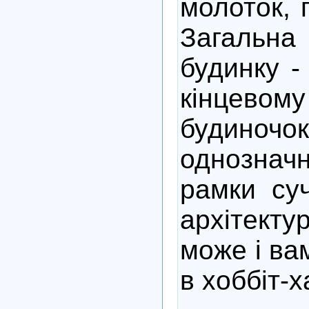
молоток, 
Загаль
будинку -
кінцевом
будино
однознач
рамки суч
архітекту
може і ва
в хоббіт-х