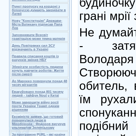
будиночк
Пункт пропуску на кордоні з
білоруссю думають закривати в
грані мрії
Латвії
Нову "Конституцію" Держави-
Міста Ватикану підписав Папа
Не думай
Лев
Заповнювати Всесвіт
гравітацією може темна матерія
- затя
День Повітряних сил ЗСУ
відзначають в Україні
Волода
Правила списання коштів із
рахунків змінив НБУ
Зберігати особистість людини
Створ
хочуть навчити роботів: Життя
після смерті
До Марокко повернули понад 48
обитель, 
тисяч мігрантів
Евакуйовано понад 801 тисячу
їм рухал
людей - тайфун Noul у Китаї
Може завершити війну росії
проти України Трамп одним
спонуканн
рішенням
Ексміністр заявив, що готовий
повернутися лише в
подібн
Міноборони - Федоров висунув
ультиматум Зеленському
За програмою PURL - які країни