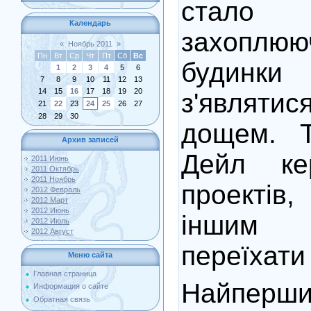
стало 
Календарь
захоплююч
«
Ноябрь 2011
»
Пн
Вт
Ср
Чт
Пт
Сб
Вс
будин
1
2
3
4
5
6
7
8
9
10
11
12
13
14
15
16
17
18
19
20
з'являтис
21
22
23
24
25
26
27
28
29
30
дощем. 
Архив записей
Дейл ке
2011 Июнь
2011 Октябрь
2011 Ноябрь
проектів
2012 Февраль
2012 Март
2012 Июнь
іншим 
2012 Июль
2012 Август
переїхати 
Меню сайта
Главная страница
Найперш
Информация о сайте
Обратная связь