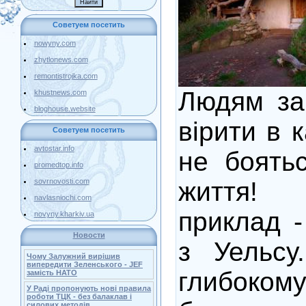
Советуем посетить
nowyny.com
zhytlonews.com
remontistrojka.com
Людям за
khustnews.com
bloghouse.website
вірити в к
Советуем посетить
avtostar.info
не боятьс
promedtop.info
життя!
sovrnovosti.com
navlasniochi.com
приклад 
novyny.kharkiv.ua
Новости
з Уельсу
Чому Залужний вирішив
випередити Зеленського - JEF
глибок
замість НАТО
У Раді пропонують нові правила
роботи ТЦК - без балаклав і
силових методів