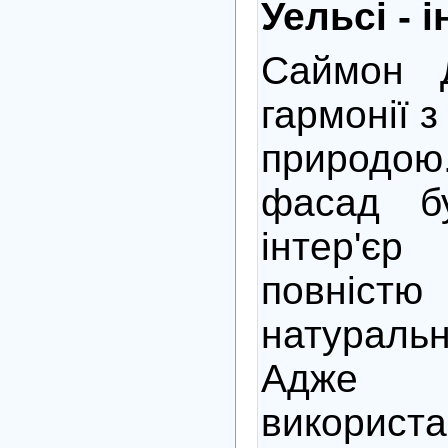
Уельсі - і
Саймон 
гармонії з
природ
фасад бу
інтер'є
повніст
натуральн
Адже
використ