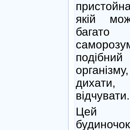
пристойна
якій мож
багато
саморозум
подібни
організм
дихати
відчувати.
Цей 
будиноч