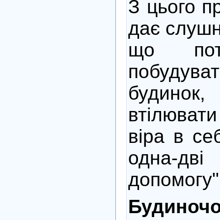
З цього п
дає слушн
що пот
побуду
будинок,
втілюва
віра в себ
одна-дв
допомогу"
Будиноч