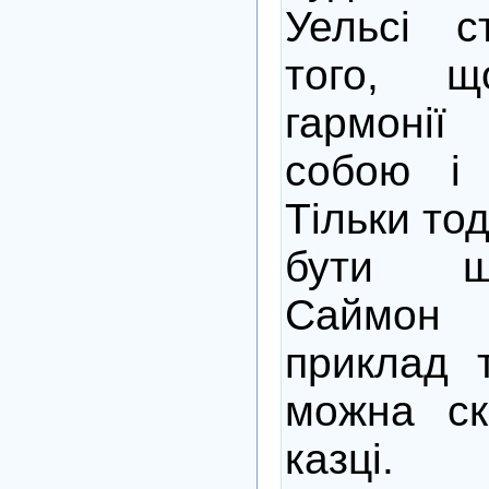
Уельсі с
того, 
гармоні
собою і 
Тільки то
бути щ
Саймон
приклад 
можна скр
казці.