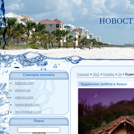
НОВОСТИ
Главная
»
2011
»
Ноябрь
»
24
» Будин
Советуем посетить
holosua.com
Будиночок хоббіта в Уельсі
nowyny.eu
radymo.com
nowostimira.com
novynynauky.com
Поиск