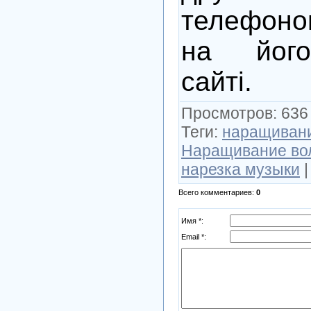
телефон
на його
сайті.
Просмотров
: 636
Теги
:
наращивани
Наращивание вол
нарезка музыки
Всего комментариев
:
0
Имя *:
Email *: