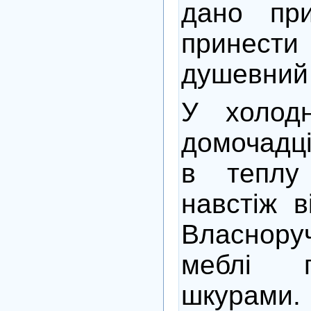
дано пр
принест
душевний 
У холод
домочадці
в теплу
навстіж в
Власнор
меблі г
шкурами.