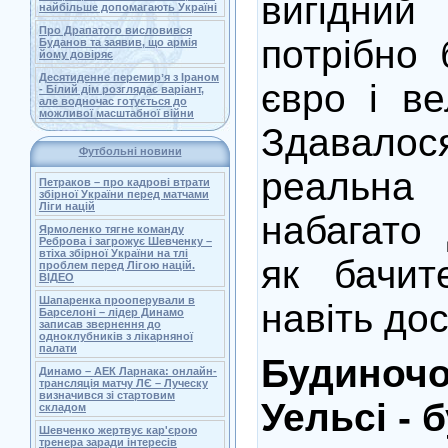
вигідний
найбільше допомагають Україні
Про Драпатого висловився
потрібно 
Буданов та заявив, що армія
йому довіряє
Десятиденне перемирʼя з Іраном
євро і ве
- Білий дім розглядає варіант,
але водночас готується до
можливої масштабної війни
Здавал
Футбольні новини
реальна 
Петраков – про кадрові втрати
збірної України перед матчами
Ліги націй
набагато 
Ярмоленко тягне команду
Реброва і загрожує Шевченку –
втіха збірної України на тлі
як бачит
проблем перед Лігою націй.
ВІДЕО
Шапаренка прооперували в
навіть до
Барселоні – лідер Динамо
записав звернення до
одноклубників з лікарняної
палати
Будиноч
Динамо – АЕК Ларнака: онлайн-
трансляція матчу ЛЄ – Луческу
визначився зі стартовим
Уельсі - 
складом
Шевченко жертвує кар'єрою
тренера заради інтересів