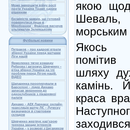
якою щод
Може завершити війну росії
проти України Трамп одним
рішенням
Шеваль,
Ексміністр заявив, що готовий
повернутися лише в
Міноборони - Федоров висунув
морським
ультиматум Зеленському
Футбольні новини
Якось 
Петраков – про кадрові втрати
збірної України перед матчами
поміти
Ліги націй
Ярмоленко тягне команду
Реброва і загрожує Шевченку –
шляху ду
втіха збірної України на тлі
проблем перед Лігою націй.
ВІДЕО
камінь. 
Шапаренка прооперували в
Барселоні – лідер Динамо
записав звернення до
краса вра
одноклубників з лікарняної
палати
Динамо – АЕК Ларнака: онлайн-
Наступн
трансляція матчу ЛЄ – Луческу
визначився зі стартовим
складом
заходився
Шевченко жертвує кар'єрою
тренера заради інтересів
України – у розмові з Цигаником