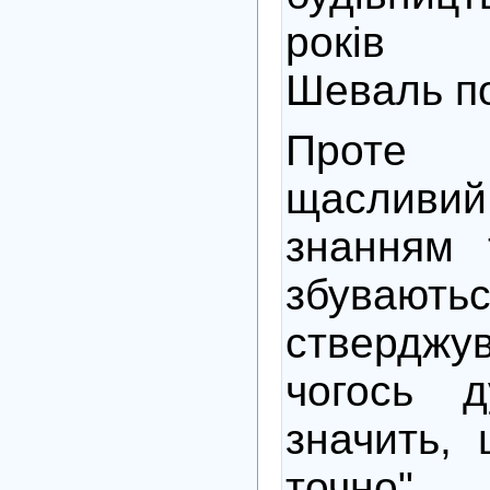
років 
Шеваль п
Проте
щасливи
знанням 
збуваю
ствердж
чогось д
значить, 
точно".