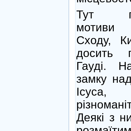
Тут пр
мотиви 
Сходу, К
досить п
Гауді. Н
замку над
Ісуса
різноман
Деякі з н
розмаїт