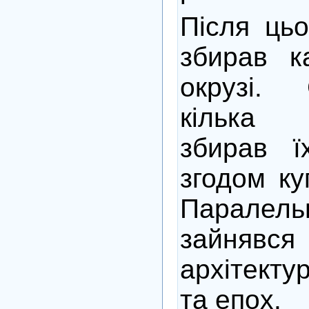
Після цьо
збирав к
окрузі.
кілька 
збирав ї
згодом ку
Парал
зайнявс
архітекту
та епох.