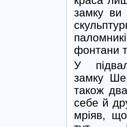
краса лиш
замку ви 
скульпт
паломни
фонтани т
У підвал
замку Ше
також два
себе й др
мріяв, що