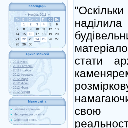
"Оскіл
Календарь
«
Ноябрь 2011
»
наділ
Пн
Вт
Ср
Чт
Пт
Сб
Вс
1
2
3
4
5
6
7
8
9
10
11
12
13
будівельн
14
15
16
17
18
19
20
21
22
23
24
25
26
27
матеріа
28
29
30
Архив записей
стати ар
2011 Июнь
2011 Октябрь
камен
2011 Ноябрь
2012 Февраль
2012 Март
розмірко
2012 Июнь
2012 Июль
2012 Август
намагаюч
Меню сайта
свою
Главная страница
Информация о сайте
реальност
Обратная связь