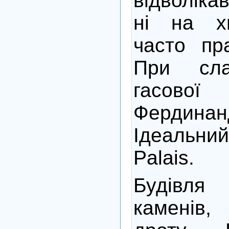
відволіка
ні на х
часто пр
При сла
гасов
Фердинанд
Ідеальни
Palais.
Будівля
каменів