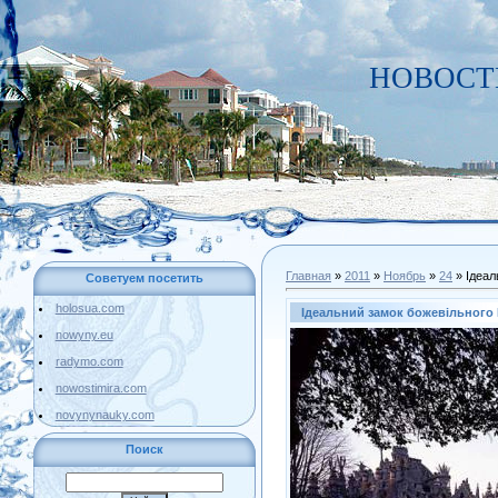
НОВОСТИ
Главная
»
2011
»
Ноябрь
»
24
» Ідеал
Советуем посетить
holosua.com
Ідеальний замок божевільного
nowyny.eu
radymo.com
nowostimira.com
novynynauky.com
Поиск