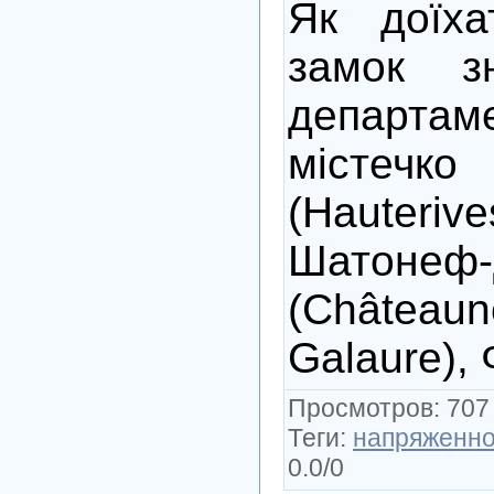
Як доїха
замок з
департа
місте
(Hauteriv
Шатонеф-
(Châteaun
Galaure), 
Просмотров
: 707
Теги
:
напряженно
0.0
/
0