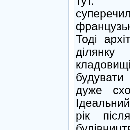
тут. 
суперечи
французь
Тоді архі
ділянк
кладов
будуват
дуже сх
Ідеальний
рік післ
будівницт