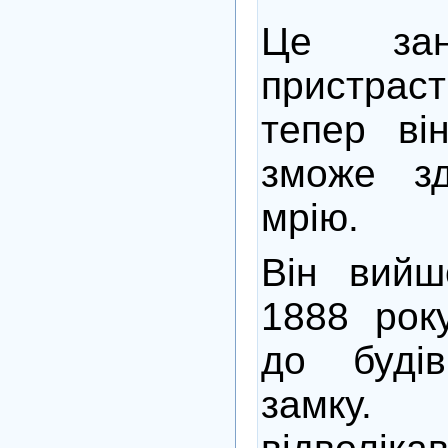
Це зан
пристра
тепер ві
зможе зд
мрію.
Він вийш
1888 рок
до будів
замку