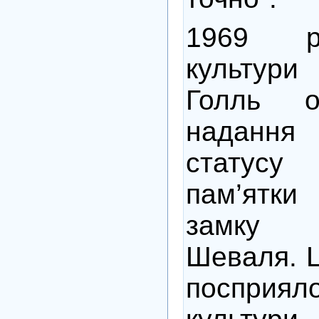
1969 р
культури
Голль о
надання
статусу
пам’ятк
замку 
Шеваля. 
посприяло