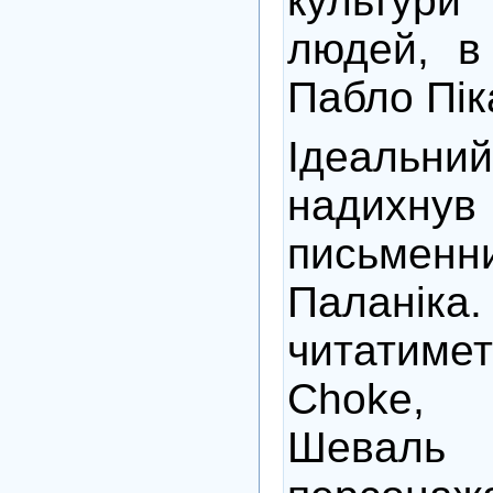
культури
людей, в
Пабло Пік
Ідеаль
надихн
письме
Палані
читатиме
Choke,
Шеваль