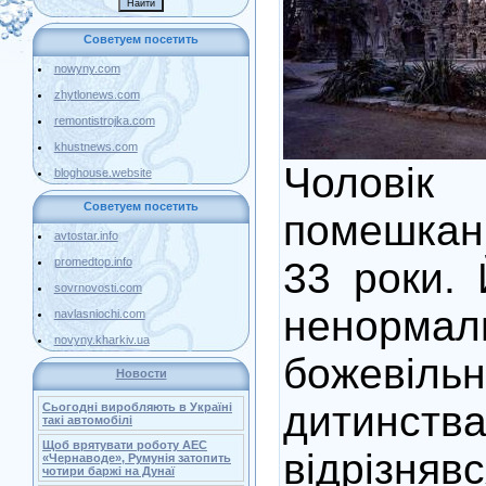
Советуем посетить
nowyny.com
zhytlonews.com
remontistrojka.com
khustnews.com
Чолові
bloghouse.website
Советуем посетить
помешкан
avtostar.info
33 роки. 
promedtop.info
sovrnovosti.com
ненорм
navlasniochi.com
novyny.kharkiv.ua
божевільн
Новости
дитин
Сьогодні виробляють в Україні
такі автомобілі
Щоб врятувати роботу АЕС
відрізняв
«Чернаводе», Румунія затопить
чотири баржі на Дунаї