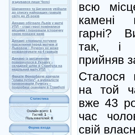
згадувався лише Челсі
всю місце
Шапаренко та Циганков увійшли
до списку найкращих гравців
камені 
світу до 25 років
Динамо обіграло Львів у матчі
УПЛ – старі герої помінялися
гарні? В
місцями і перервали історичну
серію поразок киян
Динамо отримало потужне
так, і
підсилення перед матчем зі
Львовом – Луческу не може
розраховувати на 4 гравців
прийняв за
Динамо із запізненням
повернулося в Україну –
складний шлях зі Стамбула на
недільний матч УПЛ
Сталося 
Фанати Фенербахче кричали
"слава путіну", а журналісти
провокували Луческу –
на той ч
подробиці скандалу в Стамбулі
вже 43 ро
Статистика
Онлайн всего:
1
час чоло
Гостей:
1
Пользователей:
0
свій влас
Форма входа