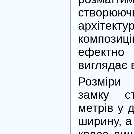
створю
архітекту
композиц
ефект
виглядає в
Розміри
замку с
метрів у 
ширину, а