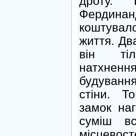
дроту. 
Фердин
коштувало
життя. Дв
він ті
натхн
будуванн
стіни. Т
замок наг
суміш вс
місцевост