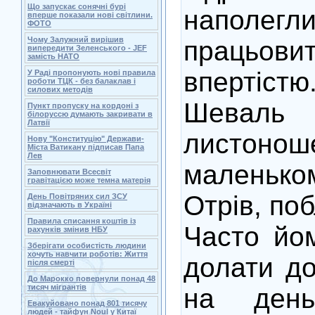
Що запускає сонячні бурі
наполегли
вперше показали нові світлини.
ФОТО
Чому Залужний вирішив
працьо
випередити Зеленського - JEF
замість НАТО
впертіст
У Раді пропонують нові правила
роботи ТЦК - без балаклав і
силових методів
Шеваль
Пункт пропуску на кордоні з
білоруссю думають закривати в
Латвії
лист
Нову "Конституцію" Держави-
Міста Ватикану підписав Папа
Лев
маленьк
Заповнювати Всесвіт
гравітацією може темна матерія
Отрів, по
День Повітряних сил ЗСУ
відзначають в Україні
Правила списання коштів із
Часто йо
рахунків змінив НБУ
Зберігати особистість людини
хочуть навчити роботів: Життя
долати до
після смерті
До Марокко повернули понад 48
тисяч мігрантів
на день.
Евакуйовано понад 801 тисячу
людей - тайфун Noul у Китаї