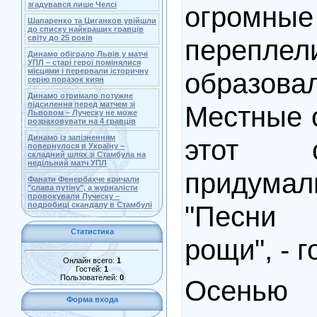
згадувався лише Челсі
огромные 
Шапаренко та Циганков увійшли
до списку найкращих гравців
світу до 25 років
переп
Динамо обіграло Львів у матчі
УПЛ – старі герої помінялися
місцями і перервали історичну
образо
серію поразок киян
Динамо отримало потужне
підсилення перед матчем зі
Местные 
Львовом – Луческу не може
розраховувати на 4 гравців
Динамо із запізненням
этот 
повернулося в Україну –
складний шлях зі Стамбула на
недільний матч УПЛ
придума
Фанати Фенербахче кричали
"слава путіну", а журналісти
провокували Луческу –
подробиці скандалу в Стамбулі
"Песни
Статистика
рощи", - 
Онлайн всего:
1
Гостей:
1
Пользователей:
0
Осенью
Форма входа