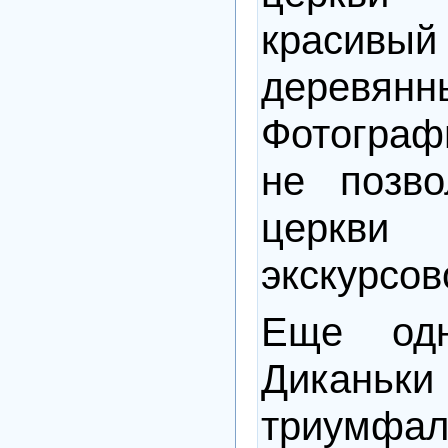
красив
деревянн
Фотогра
не позво
церк
экскурсов
Еще одн
Дикань
триумфал