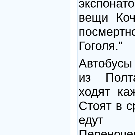
экспонато
вещи Коч
посмер
Гоголя."
Автобусы
из Пол
ходят ка
Стоят в с
едут
Переноче