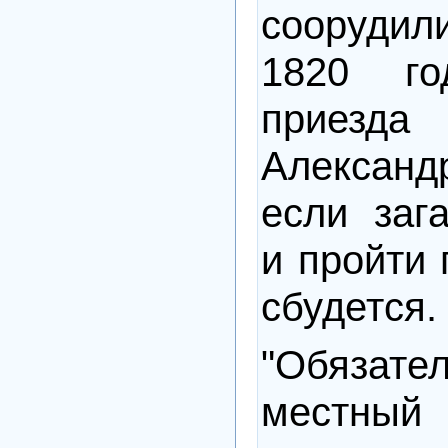
соорудили
1820 г
приезда
Александр
если заг
и пройти 
сбудется.
"Обязате
местный 