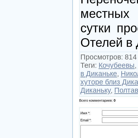
местных
сутки про
Отелей в 
Просмотров
: 814
Теги
:
Кочубеевы
в Диканьке
,
Нико
хуторе близ Дик
Диканьку
,
Полта
Всего комментариев
:
0
Имя *:
Email *: