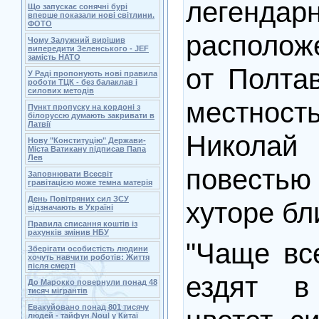
легенд
Що запускає сонячні бурі
вперше показали нові світлини.
ФОТО
располож
Чому Залужний вирішив
випередити Зеленського - JEF
замість НАТО
от Полта
У Раді пропонують нові правила
роботи ТЦК - без балаклав і
силових методів
местнос
Пункт пропуску на кордоні з
білоруссю думають закривати в
Латвії
Николай 
Нову "Конституцію" Держави-
Міста Ватикану підписав Папа
Лев
повесть
Заповнювати Всесвіт
гравітацією може темна матерія
День Повітряних сил ЗСУ
хуторе бл
відзначають в Україні
Правила списання коштів із
рахунків змінив НБУ
"Чаще вс
Зберігати особистість людини
хочуть навчити роботів: Життя
після смерті
ездят в
До Марокко повернули понад 48
тисяч мігрантів
Евакуйовано понад 801 тисячу
людей - тайфун Noul у Китаї