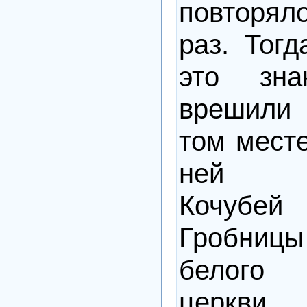
повторял
раз. Тогд
это зн
врешили 
том месте
ней п
Кочубей 
Гробниц
белого
церкви