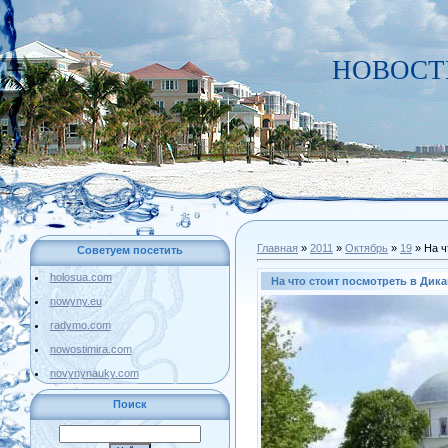
НОВОСТИ
Главная
»
2011
»
Октябрь
»
19
» На ч
Советуем посетить
holosua.com
На что стоит посмотреть в Дик
nowyny.eu
radymo.com
nowostimira.com
novynynauky.com
Поиск