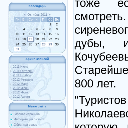
тоже е
Календарь
смотреть
«
Октябрь 2011
»
Пн
Вт
Ср
Чт
Пт
Сб
Вс
1
2
сиреневог
3
4
5
6
7
8
9
10
11
12
13
14
15
16
дубы, 
17
18
19
20
21
22
23
24
25
26
27
28
29
30
31
Кочубеев
Архив записей
Старейш
2011 Июнь
2011 Октябрь
2011 Ноябрь
800 лет.
2012 Февраль
2012 Март
2012 Июнь
2012 Июль
"Туристов
2012 Август
Меню сайта
Николаев
Главная страница
Информация о сайте
которую 
Обратная связь