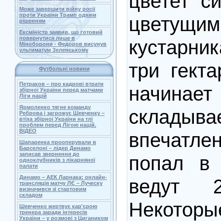
цветет с
Може завершити війну росії
проти України Трамп одним
цветущим
рішенням
Ексміністр заявив, що готовий
повернутися лише в
кустарни
Міноборони - Федоров висунув
ультиматум Зеленському
три гекта
Футбольні новини
Петраков – про кадрові втрати
начина
збірної України перед матчами
Ліги націй
Ярмоленко тягне команду
складыва
Реброва і загрожує Шевченку –
втіха збірної України на тлі
проблем перед Лігою націй.
ВІДЕО
впечатл
Шапаренка прооперували в
Барселоні – лідер Динамо
записав звернення до
попал в
одноклубників з лікарняної
палати
Динамо – АЕК Ларнака: онлайн-
ведут 2
трансляція матчу ЛЄ – Луческу
визначився зі стартовим
складом
Некоторы
Шевченко жертвує кар'єрою
тренера заради інтересів
України – у розмові з Цигаником