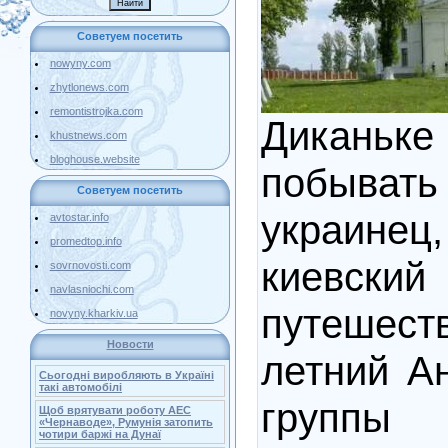
Советуем посетить
nowyny.com
zhytlonews.com
remontistrojka.com
Дикань
khustnews.com
bloghouse.website
побыва
Советуем посетить
украине
avtostar.info
promedtop.info
киевский
sovrnovosti.com
navlasniochi.com
путешес
novyny.kharkiv.ua
Новости
летний Ан
Сьогодні виробляють в Україні
такі автомобілі
группы
Щоб врятувати роботу АЕС
«Чернаводе», Румунія затопить
чотири баржі на Дунаї