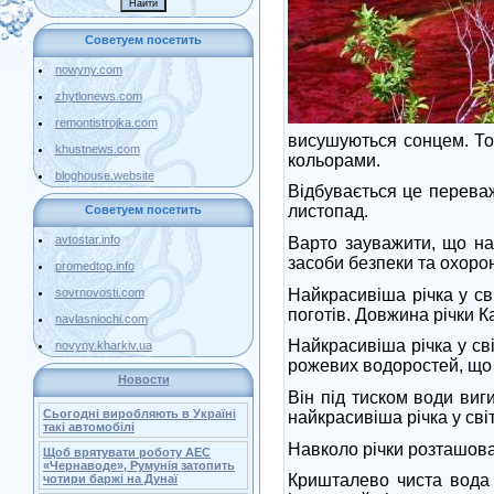
Советуем посетить
nowyny.com
zhytlonews.com
remontistrojka.com
висушуються сонцем. Тод
khustnews.com
кольорами.
bloghouse.website
Відбувається це переваж
листопад.
Советуем посетить
avtostar.info
Варто зауважити, що на
засоби безпеки та охоро
promedtop.info
Найкрасивіша річка у св
sovrnovosti.com
поготів. Довжина річки К
navlasniochi.com
Найкрасивіша річка у св
novyny.kharkiv.ua
рожевих водоростей, що 
Новости
Він під тиском води виг
Сьогодні виробляють в Україні
найкрасивіша річка у світ
такі автомобілі
Навколо річки розташов
Щоб врятувати роботу АЕС
«Чернаводе», Румунія затопить
Кришталево чиста вода р
чотири баржі на Дунаї