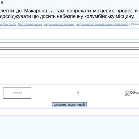
н.
летіти до Макарена, а там попрохати місцевих провести
досліджувати цю досить небезпечну колумбійську місцину.
аруто/саске
,
Нарушение ритма
,
нарушения интеллекта
,
нарушения познавательной деятельнос
|
Рейти