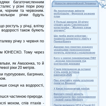
вдяки багаточисленним
Новости европейской Украины
талес у різні пори року
им, чорним та червоним.
Як пропонував змінити
мобілізацію - Федоров розкрив
ольори річки будуть
план
У Польщі закрили 10-річну
справу щодо Смоленської
що ростуть у річці, влітку
катастрофи - "Жодних ознак
і водорості також буяють
злочину"
Що треба знати клієнтам -
правила кредитного ліміту у
талеву річку з червня по
ПриватБанку
Даними про перетин кордону
українцями прикордонники
ядом ЮНЕСКО. Тому через
почнуть ділитися з податковою
Кого у серпні перевірятиме ПФУ
- доходи пенсіонерів під
ельви, як Амазонка, то й
контролем держави
евої ріки 20 метрів.
Стала рекордною за останні
п’ять років вступна
ки пурпурових, багряних,
кампанія-2026
мом.
Про відставку уряду оголосив
премʼєр Вірменії
енше сонця на водорості,
У Києві подорожчав проїзд
Виплату пенсії можуть
мешся частиною природи.
призупинити без попередження
- новий наказ Мінфіну
слі мохом, спів птахів -
Проти великого НПЗ у Грузії ЄС