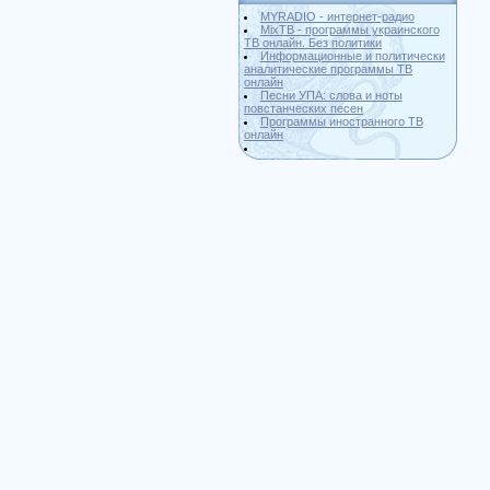
MYRADIO - интернет-радио
MixTB - программы украинского
ТВ онлайн. Без политики
Информационные и политически
аналитические программы ТВ
онлайн
Песни УПА: слова и ноты
повстанческих песен
Программы иностранного ТВ
онлайн