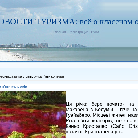
ОВОСТИ ТУРИЗМА: всё о классном о
Главная
|
Регистрация
|
Вход
сивіша річка у світі: річка п'яти кольорів
а п'яти кольорів
Ця річка бере початок на п
Макарена в Колумбії і тече на 
Гуайаберо. Місцеві жителі наз
Ріка п'яти кольорів, по-іспан
Каньо Кристалес (Caño Cris
означає Кришталева ріка.