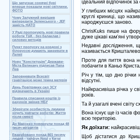
ідеальний відпочинок за с
Що запускає сонячні бурі
вперше показали нові світлини.
У глибших місцях найкрас
ФОТО
круглі криниці, що нази
Чому Залужний вирішив
народжуєшся заново.
випередити Зеленського - JEF
замість НАТО
СhrisKuks пише на фору
У Раді пропонують нові правила
дуже цікаві кам'яні утво
роботи ТЦК - без балаклав і
силових методів
Недавні дослідження, щ
Пункт пропуску на кордоні з
називається Кришталевою
білоруссю думають закривати в
Латвії
Проте для пиття вона н
Нову "Конституцію" Держави-
побачити в Каньо Кристал
Міста Ватикану підписав Папа
Лев
Річ у тім, що дно річки
Заповнювати Всесвіт
відсутні.
гравітацією може темна матерія
День Повітряних сил ЗСУ
Найкрасивіша річка у сві
відзначають в Україні
років.
Правила списання коштів із
рахунків змінив НБУ
Та й узагалі вчені світу
Зберігати особистість людини
Вона існує ще із часів 
хочуть навчити роботів: Життя
після смерті
всю територію.
До Марокко повернули понад 48
Як доїхати:
найкрасивіша
тисяч мігрантів
Евакуйовано понад 801 тисячу
Щоб дістатися до Кришт
людей - тайфун Noul у Китаї