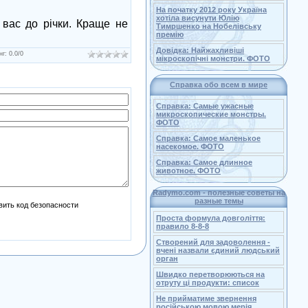
На початку 2012 року Україна
хотіла висунути Юлію
 вас до річки. Краще не
Тимршенко на Нобелівську
премію
Довідка: Найжахливіші
нг
:
0.0
/
0
мікроскопічні монстри. ФОТО
Справка обо всем в мире
Справка: Самые ужасные
микроскопические монстры.
ФОТО
Справка: Самое маленькое
насекомое. ФОТО
Справка: Самое длинное
животное. ФОТО
Radymo.com - полезные советы на
разные темы
Проста формула довголіття:
правило 8-8-8
Створений для задоволення -
вчені назвали єдиний людський
орган
Швидко перетворюються на
отруту ці продукти: список
Не прийматиме звернення
російською мовою мерія