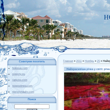
Н
Главная
»
2011
»
Ноябрь
»
25
» Найкра
Советуем посетить
holosua.com
Найкрасивіша річка у світі: річк
nowyny.eu
radymo.com
nowostimira.com
novynynauky.com
Поиск