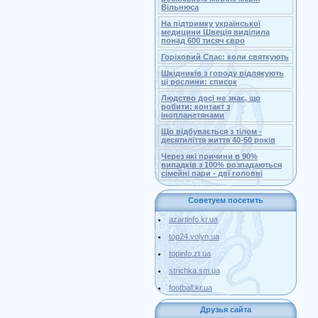
Вільнюса
На підтримку української
медицини Швеція виділила
понад 600 тисяч євро
Горіховий Спас: коли святкують
Шкідників з городу відлякують
ці рослини: список
Людство досі не знає, що
робити: контакт з
інопланетянами
Що відбувається з тілом -
десятиліття життя 40-50 років
Через які причини в 90%
випадків з 100% розпадаються
сімейні пари - дві головні
Советуем посетить
azartinfo.kr.ua
top24.volyn.ua
topinfo.zt.ua
strichka.sm.ua
football.kr.ua
Друзья сайта