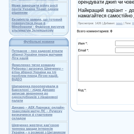
орендувати джип чи чове
Може завершити війну росії
проти України Трамп одним
Найкращий варіант - до
рішенням
намагайтеся самостійно 
Ексміністр заявив, що готовий
повернутися лише в
Просмотров
: 1426 |
Добавил
:
news
|
Теги
:
Н
Міноборони - Федоров висунув
ультиматум Зеленському
Всего комментариев
:
0
Футбольні новини
Имя *:
Email *:
Петраков – про кадрові втрати
збірної України перед матчами
Ліги націй
Ярмоленко тягне команду
Реброва і загрожує Шевченку –
втіха збірної України на тлі
проблем перед Лігою націй.
ВІДЕО
Шапаренка прооперували в
Барселоні – лідер Динамо
Код *:
записав звернення до
одноклубників з лікарняної
палати
Динамо – АЕК Ларнака: онлайн-
трансляція матчу ЛЄ – Луческу
визначився зі стартовим
складом
Шевченко жертвує кар'єрою
тренера заради інтересів
України – у розмові з Цигаником