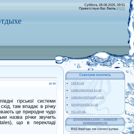
Суббота, 08.08.2026, 09:51
Приветствую Вас
Гость
|
RSS
тдыхе
Советуем посетить
rsd.kr.ua
20:59
realestatenews.kr.ua
volonterydzhandy.com
івдні гірської системи
sovetyturistu.kr.ua
схід, там впадає в річку
ивають це природне чудо
m2.sm.ua
ськи назва річки звучить
ZhytloNews.com – новости
tales), що в перекладі
недвижимости
RSS feed has not correct syntax.