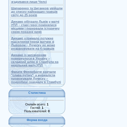
згадувався лише Челсі
Шапаренко та Циганков увійшли
до списку найкращих гравців
світу до 25 років
Динамо обіграло Львів у матчі
УПЛ – старі герої помінялися
місцями і перервали історичну
серію поразок киян
Динамо отримало потужне
підсилення перед матчем зі
Львовом – Луческу не може
розраховувати на 4 гравців
Динамо із запізненням
повернулося в Україну –
складний шлях зі Стамбула на
недільний матч УПЛ
Фанати Фенербахче кричали
"слава путіну", а журналісти
провокували Луческу –
подробиці скандалу в Стамбулі
Статистика
Онлайн всего:
1
Гостей:
1
Пользователей:
0
Форма входа