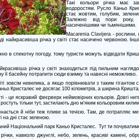
Такі кольори річка має за
водоростям. Русло Каньо Крис
стає жовтим, голубим, зелен
Залежно від пори року, к
насиченішими чи тьмянішими.
Macarenia Clavijera - рослини, 
і найкрасивіша річка у світі стає насичено червоною. Інш
но в спекотну погоду, тому туристи можуть відвідати Криш
йкрасивіша річка у світі знаходиться під пильним нагл
ну її басейну потрапити сюди взимку та навесні неможливо.
іті зовсім невелика, а якщо порівнювати з таким гігантом с
аньо Кристалес не досягає 100 кілометрів, а ширина Криштал
іті - це яскравий феєрверк неймовірних кольорів. Довгі нит
ростуть тільки тут, застилають дно м'яким кольоровим кили
инається й ніби теж пливе за течією. Там, де потрапляє м
і на дні стає зеленою.
аний Національний парк Каньо Кристалес. Тут ти почувати
ічки, навколо джунглі, небо, зелень, красиві камені, обро