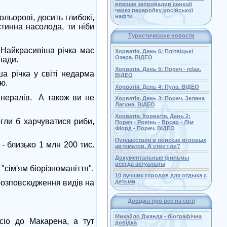
вперше запровадив санкції
через переробку російської
ольорові, досить глибокі,
нафти
стинна насолода, ти ніби
Туристические новости
"Найкрасивіша річка має
Хорватія. День 6: Плітвіцькі
Озера. ВІДЕО
пади.
Хорватія. День 5: Пореч - relax.
а річка у світі недарма
ВІДЕО
ю.
Хорватія. День 4: Пула. ВІДЕО
інералів. А також ви не
Хорватія. День 3: Пореч. Зелена
Лагуна. ВІДЕО
Хорватія. Хорватія. День 2:
огли б харчуватися риби,
Пореч - Ровінь - Врсар - Лім
Фіорд - Пореч. ВІДЕО
Путешествия в поисках игровых
 - близько 1 млн 200 тис.
автоматов. А стоит ли?
Документальные фильмы
всегда актуальны
"сім'ям біорізноманіття".
10 лучших городов для отдыха с
детьми
 розповсюдження видів на
Довідка про все на світі
Михайло Джанда - біографічна
нсіо до Макарена, а тут
довідка