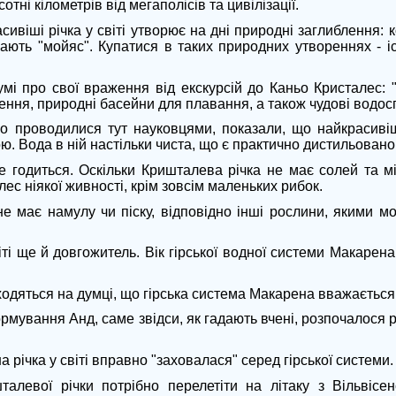
отні кілометрів від мегаполісів та цивілізації.
ивіші річка у світі утворює на дні природні заглиблення: к
вають "мойяс". Купатися в таких природних утвореннях - і
мі про свої враження від екскурсій до Каньо Кристалес: 
рення, природні басейни для плавання, а також чудові водос
о проводилися тут науковцями, показали, що найкрасивіш
. Вода в ній настільки чиста, що є практично дистильовано
е годиться. Оскільки Кришталева річка не має солей та м
ес ніякої живності, крім зовсім маленьких рибок.
 не має намулу чи піску, відповідно інші рослини, якими м
ті ще й довгожитель. Вік гірської водної системи Макарена
 сходяться на думці, що гірська система Макарена вважається 
формування Анд, саме звідси, як гадають вчені, розпочалося
 річка у світі вправно "заховалася" серед гірської системи.
алевої річки потрібно перелетіти на літаку з Вільвісе