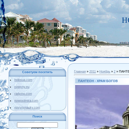
Н
Главная
»
2011
»
Ноябрь
»
2
» ПАНТЕ
Советуем посетить
holosua.com
ПАНТЕОН - ХРАМ БОГОВ
nowyny.eu
radymo.com
nowostimira.com
novynynauky.com
Поиск