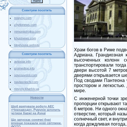
Советуем посетить
nowyny.com
zhytlonews.com
remontistrojka.com
khustnews.com
bloghouse.website
Храм богов в Риме подв
Советуем посетить
Адриана. Грандиозная 
высоченных колонн с
avtostar.info
транспортировали тогда
promedtop.info
двери высотой 7 метро
дверями открывается ше
sovrnovosti.com
Под сводами Пантеона 
navlasniochi.com
простором и легкостью.
novyny.kharkiv.ua
мире.
Новости
С инженерной точки зре
пропорции открывают тай
Щоб врятувати роботу АЕС
6 метров. Ни одного окн
«Чернаводе», Румунія затопить
чотири баржі на Дунаї
отверстие, который назы
солнечный свет, и внутр
Що запускає сонячні бурі
вперше показали нові світлини.
когда дождливая погода,
ФОТО