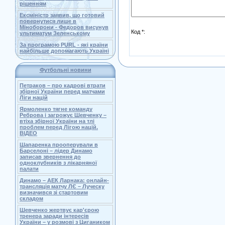
рішенням
Ексміністр заявив, що готовий
повернутися лише в
Міноборони - Федоров висунув
Код *:
ультиматум Зеленському
За програмою PURL - які країни
найбільше допомагають Україні
Футбольні новини
Петраков – про кадрові втрати
збірної України перед матчами
Ліги націй
Ярмоленко тягне команду
Реброва і загрожує Шевченку –
втіха збірної України на тлі
проблем перед Лігою націй.
ВІДЕО
Шапаренка прооперували в
Барселоні – лідер Динамо
записав звернення до
одноклубників з лікарняної
палати
Динамо – АЕК Ларнака: онлайн-
трансляція матчу ЛЄ – Луческу
визначився зі стартовим
складом
Шевченко жертвує кар'єрою
тренера заради інтересів
України – у розмові з Цигаником