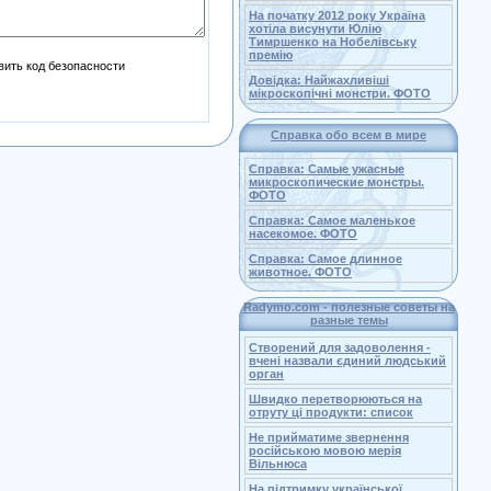
На початку 2012 року Україна
хотіла висунути Юлію
Тимршенко на Нобелівську
премію
Довідка: Найжахливіші
мікроскопічні монстри. ФОТО
Справка обо всем в мире
Справка: Самые ужасные
микроскопические монстры.
ФОТО
Справка: Самое маленькое
насекомое. ФОТО
Справка: Самое длинное
животное. ФОТО
Radymo.com - полезные советы на
разные темы
Створений для задоволення -
вчені назвали єдиний людський
орган
Швидко перетворюються на
отруту ці продукти: список
Не прийматиме звернення
російською мовою мерія
Вільнюса
На підтримку української