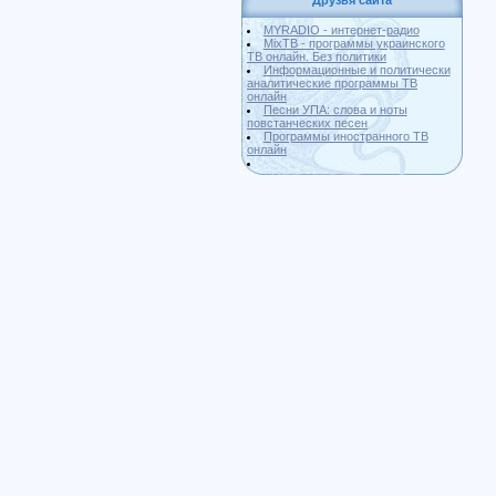
Друзья сайта
MYRADIO - интернет-радио
MixTB - программы украинского
ТВ онлайн. Без политики
Информационные и политически
аналитические программы ТВ
онлайн
Песни УПА: слова и ноты
повстанческих песен
Программы иностранного ТВ
онлайн