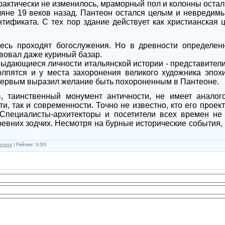
актически не изменилось, мраморный пол и колонны остали
яне 19 веков назад. Пантеон остался целым и невредимым
тификата. С тех пор здание действует как христианская 
есь проходят богослужения. Но в древности определе
вовал даже куриный базар.
ыдающиеся личности итальянской истории - представител
толпятся и у места захоронения великого художника эпо
первым выразил желание быть похороненным в Пантеоне.
, таинственный монумент античности, не имеет аналог
и, так и современности. Точно не известно, кто его проек
 Специалисты-архитекторы и посетители всех времен не
евних зодчих. Несмотря на бурные исторические события, 
нтеон
|
Рейтинг
:
0.0
/
0