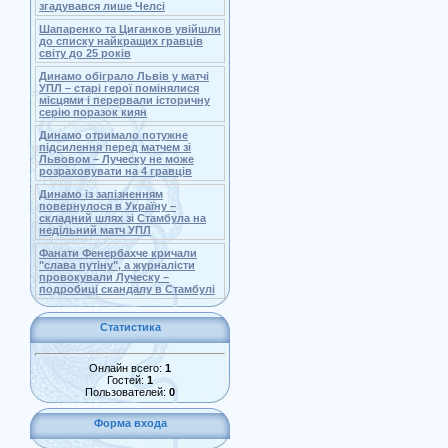
згадувався лише Челсі
Шапаренко та Циганков увійшли
до списку найкращих гравців
світу до 25 років
Динамо обіграло Львів у матчі
УПЛ – старі герої помінялися
місцями і перервали історичну
серію поразок киян
Динамо отримало потужне
підсилення перед матчем зі
Львовом – Луческу не може
розраховувати на 4 гравців
Динамо із запізненням
повернулося в Україну –
складний шлях зі Стамбула на
недільний матч УПЛ
Фанати Фенербахче кричали
"слава путіну", а журналісти
провокували Луческу –
подробиці скандалу в Стамбулі
Статистика
Онлайн всего:
1
Гостей:
1
Пользователей:
0
Форма входа