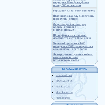
медицини Швеція виділила
понад 600 тисяч євро
Горіховий Спас: коли святкують
Шкідників з городу відлякують
ці рослини: список
Людство досі не знає, що
робити: контакт з
інопланетянами
Що відбувається з тілом -
десятиліття життя 40-50 років
Через які причини в 90%
випадків з 100% розпадаються
сімейні пари - дві головні
Як народження дитини змінює
мозок мами й тата -
батьківський мозок
Советуем посетить
azartinfo.kr.ua
top24.volyn.ua
topinfo.zt.ua
strichka.sm.ua
football.kr.ua