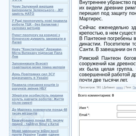
Внутреннее убранство пр
Чому Залужний вирішив
их видели древние римл
випередити Зеленського - JEF
перешел под защиту пон
замість НАТО
Мартирес.
У Раді пропонують нові правила
роботи ТЦК - без балаклав і
Сейчас еженедельно зд
силових методів
крепостью, в нем сущест
Пункт пропуску на кордоні з
В Пантеоне погребены в
білоруссю думають закривати в
Латвії
династии. Посетители 
Санти. В завещании он 
Нову "Конституцію" Держави-
Міста Ватикану підписав Папа
Лев
Римский Пантеон богов
сооружений как древност
Заповнювати Всесвіт
гравітацією може темна матерія
их была целая группа.
совершенной работой др
День Повітряних сил ЗСУ
відзначають в Україні
почти две тысячи лет.
Правила списання коштів із
Просмотров
: 581 |
Добавил
:
news
|
Теги
:
Па
рахунків змінив НБУ
Всего комментариев
:
0
Зберігати особистість людини
хочуть навчити роботів: Життя
після смерті
Имя *:
До Марокко повернули понад 48
тисяч мігрантів
Email *:
Евакуйовано понад 801 тисячу
людей - тайфун Noul у Китаї
Може завершити війну росії
проти України Трамп одним