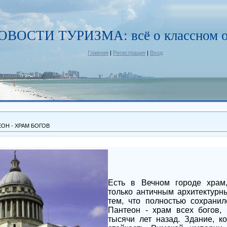
ОВОСТИ ТУРИЗМА: всё о классном о
Главная
|
Регистрация
|
Вход
ОН - ХРАМ БОГОВ
Есть в Вечном городе храм
только античным архитектурн
тем, что полностью сохрани
Пантеон - храм всех богов,
тысячи лет назад. Здание, к