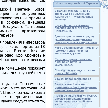
 сегодня известно, как
Новости европейской Украины
мский Пантеон богов
У Польщі закрили 10-річну
юционным монументом.
справу щодо Смоленської
катастрофи - "Жодних ознак
величественные храмы и
злочину"
 в основном, внешним
Що треба знати клієнтам -
. В случае с Пантеоном
правила кредитного ліміту у
мные архитекторы
ПриватБанку
терьере.
Даними про перетин кордону
українцями прикордонники
мя правления императора
почнуть ділитися з податковою
де в храм портик из 18
Кого у серпні перевірятиме ПФУ
ны из Египта. Как их
- доходи пенсіонерів під
контролем держави
ще одно чудо: бронзовые
И наконец, за тяжелыми
Стала рекордною за останні
п’ять років вступна
кампанія-2026
нее помещение поражает
Про відставку уряду оголосив
 считается крупнейшим в
премʼєр Вірменії
У Києві подорожчав проїзд
ота здания. Соразмерные
Виплату пенсії можуть
призупинити без попередження
лежит на стенах толщиной
- новий наказ Мінфіну
". В верхней части храма
Проти великого НПЗ у Грузії ЄС
Через отверстие попадает
вперше запровадив санкції
Однако следует отметить,
через переробку російської
нафти