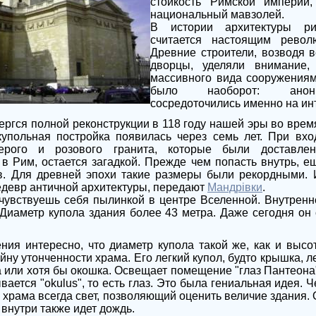
стойкость Римской империи,
национальный мавзолей.
В истории архитектуры ри
считается настоящим револ
Древние строители, возводя 
дворцы, уделяли внимание,
массивного вида сооружениям
было наоборот: анони
сосредоточились именно на ин
ергся полной реконструкции в 118 году нашей эры во вре
купольная постройка появилась через семь лет. При вхо
ерого и розового гранита, которые были доставле
 в Рим, остается загадкой. Прежде чем попасть внутрь, е
в. Для древней эпохи такие размеры были рекордными. 
девр античной архитектуры, передают
Мандрівки
.
чувствуешь себя пылинкой в центре Вселенной. Внутрен
 Диаметр купола здания более 43 метра. Даже сегодня он
ния интересно, что диаметр купола такой же, как и выс
ну утонченности храма. Его легкий купол, будто крышка, 
а или хотя бы окошка. Освещает помещение "глаз Пантеона
вается "okulus", то есть глаз. Это была гениальная идея. 
и храма всегда свет, позволяющий оценить величие здания. 
 внутри также идет дождь.