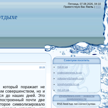
Пятница, 07.08.2026, 04:10
Приветствую Вас
Гость
|
RSS
тдыхе
Советуем посетить
rsd.kr.ua
22:23
realestatenews.kr.ua
volonterydzhandy.com
sovetyturistu.kr.ua
, который поражает не
m2.sm.ua
ым совершенством, но и
лся до наших дней. Это
ZhytloNews.com – новости
недвижимости
 построенный почти две
оторое символизировало
RSS feed has not correct syntax.