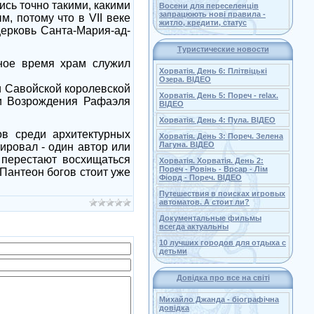
сь точно такими, какими
Восени для переселенців
запрацюють нові правила -
, потому что в VII веке
житло, кредити, статус
церковь Санта-Мария-ад-
Туристические новости
нное время храм служил
Хорватія. День 6: Плітвіцькі
Озера. ВІДЕО
и Савойской королевской
Хорватія. День 5: Пореч - relax.
хи Возрождения Рафаэля
ВІДЕО
Хорватія. День 4: Пула. ВІДЕО
ов среди архитектурных
Хорватія. День 3: Пореч. Зелена
Лагуна. ВІДЕО
тировал - один автор или
 перестают восхищаться
Хорватія. Хорватія. День 2:
Пореч - Ровінь - Врсар - Лім
Пантеон богов стоит уже
Фіорд - Пореч. ВІДЕО
Путешествия в поисках игровых
автоматов. А стоит ли?
Документальные фильмы
всегда актуальны
10 лучших городов для отдыха с
детьми
Довідка про все на світі
Михайло Джанда - біографічна
довідка