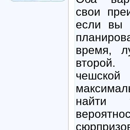
свои пре
если вы 
планир
время, л
второй
чешско
максим
найти 
вероятнос
сюрпризов