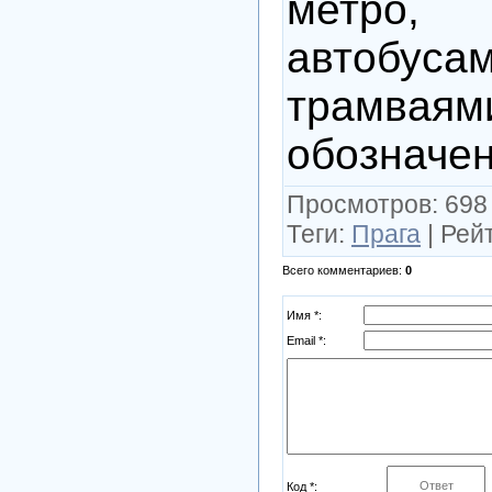
метро
авто
трамва
обозначен
Просмотров
: 698
Теги
:
Прага
|
Рей
Всего комментариев
:
0
Имя *:
Email *:
Код *: