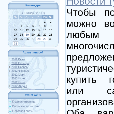
Новости 
Календарь
Чтобы по
«
Октябрь 2011
»
Пн
Вт
Ср
Чт
Пт
Сб
Вс
можно во
1
2
3
4
5
6
7
8
9
10
11
12
13
14
15
16
люб
17
18
19
20
21
22
23
24
25
26
27
28
29
30
многочис
31
Архив записей
предложе
2011 Июнь
2011 Октябрь
туристиче
2011 Ноябрь
2012 Февраль
2012 Март
купить 
2012 Июнь
2012 Июль
2012 Август
или сам
Меню сайта
организо
Главная страница
Информация о сайте
Оба вар
Обратная связь