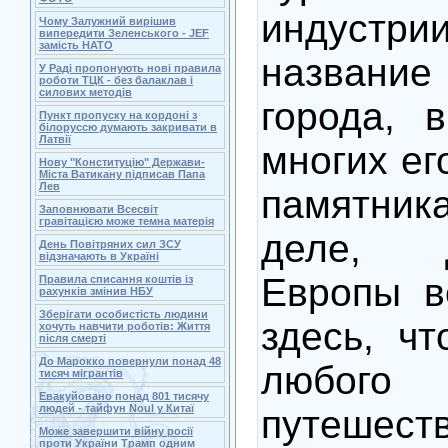
индустр
Чому Залужний вирішив
випередити Зеленського - JEF
замість НАТО
назван
У Раді пропонують нові правила
роботи ТЦК - без балаклав і
силових методів
города, 
Пункт пропуску на кордоні з
білоруссю думають закривати в
Латвії
многих ег
Нову "Конституцію" Держави-
Міста Ватикану підписав Папа
Лев
памятни
Заповнювати Всесвіт
гравітацією може темна матерія
деле, 
День Повітряних сил ЗСУ
відзначають в Україні
Европы в
Правила списання коштів із
рахунків змінив НБУ
Зберігати особистість людини
здесь, чт
хочуть навчити роботів: Життя
після смерті
До Марокко повернули понад 48
любого
тисяч мігрантів
Евакуйовано понад 801 тисячу
людей - тайфун Noul у Китаї
путешеств
Може завершити війну росії
проти України Трамп одним