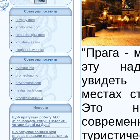
Советуем посетить
nowyny.com
zhytlonews.com
remontistrojka.com
khustnews.com
"Прага - 
bloghouse.website
Советуем посетить
эту на
avtostar.info
увидет
promedtop.info
sovrnovosti.com
местах с
navlasniochi.com
novyny.kharkiv.ua
Это н
Новости
современ
Щоб врятувати роботу АЕС
«Чернаводе», Румунія затопить
чотири баржі на Дунаї
туристиче
Що запускає сонячні бурі
вперше показали нові світлини.
ФОТО