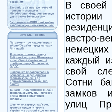
В своей 
рішенням
Ексміністр заявив, що готовий
повернутися лише в
истории
Міноборони - Федоров висунув
ультиматум Зеленському
За програмою PURL - які країни
резиденц
найбільше допомагають Україні
австро-
Футбольні новини
Петраков – про кадрові втрати
немецки
збірної України перед матчами
Ліги націй
Ярмоленко тягне команду
каждый и
Реброва і загрожує Шевченку –
втіха збірної України на тлі
проблем перед Лігою націй.
ВІДЕО
свой сл
Шапаренка прооперували в
Барселоні – лідер Динамо
записав звернення до
Сотни ба
одноклубників з лікарняної
палати
замков 
Динамо – АЕК Ларнака: онлайн-
трансляція матчу ЛЄ – Луческу
визначився зі стартовим
складом
улиц Пр
Шевченко жертвує кар'єрою
тренера заради інтересів
України – у розмові з Цигаником