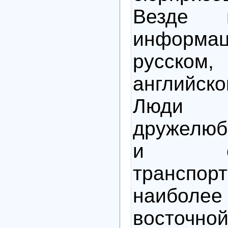
Везде 
инфор
русском
английс
Люди
дружелюб
и общ
транспорт
наиболее
восточной