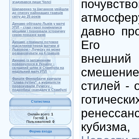
почувство
згадувався лише Челсі
Шапаренко та Циганков увійшли
атмосф
до списку найкращих гравців
світу до 25 років
Динамо обіграло Львів у матчі
давно пр
УПЛ – старі герої помінялися
місцями і перервали історичну
серію поразок киян
Его у
Динамо отримало потужне
підсилення перед матчем зі
Львовом – Луческу не може
розраховувати на 4 гравців
внешний 
Динамо із запізненням
повернулося в Україну –
смешен
складний шлях зі Стамбула на
недільний матч УПЛ
Фанати Фенербахче кричали
стилей - 
"слава путіну", а журналісти
провокували Луческу –
подробиці скандалу в Стамбулі
готиче
Статистика
ренессанс
Онлайн всего:
1
Гостей:
1
Пользователей:
0
кубизм
Форма входа