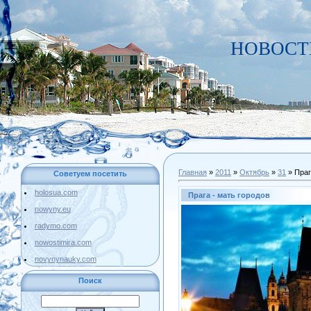
НОВОСТИ
Главная
»
2011
»
Октябрь
»
31
» Праг
Советуем посетить
holosua.com
Прага - мать городов
nowyny.eu
radymo.com
nowostimira.com
novynynauky.com
Поиск