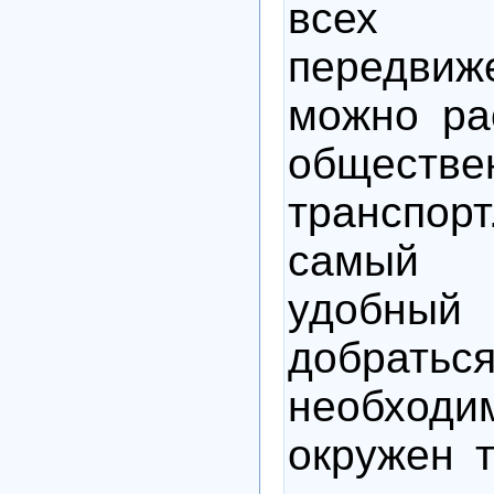
всех н
передвиже
можно ра
обществе
транспорт
самый 
удобн
добратьс
необхо
окружен 