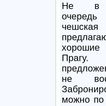
Не в 
очередь
чешская 
предла
хороши
Праг
предлож
не восп
Заброни
можно по 