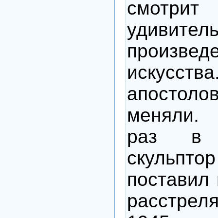
смотр
удивител
произвед
искусс
апостоло
меняли.
раз в 
скульптор
поставил 
расстре