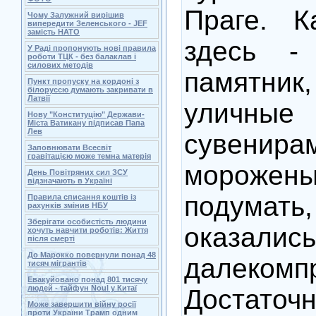
Праге. К
Чому Залужний вирішив
випередити Зеленського - JEF
замість НАТО
здесь - 
У Раді пропонують нові правила
роботи ТЦК - без балаклав і
силових методів
памятник,
Пункт пропуску на кордоні з
білоруссю думають закривати в
Латвії
уличны
Нову "Конституцію" Держави-
Міста Ватикану підписав Папа
Лев
суве
Заповнювати Всесвіт
гравітацією може темна матерія
мороже
День Повітряних сил ЗСУ
відзначають в Україні
подумать,
Правила списання коштів із
рахунків змінив НБУ
Зберігати особистість людини
оказ
хочуть навчити роботів: Життя
після смерті
До Марокко повернули понад 48
далекомп
тисяч мігрантів
Евакуйовано понад 801 тисячу
людей - тайфун Noul у Китаї
Достаточ
Може завершити війну росії
проти України Трамп одним