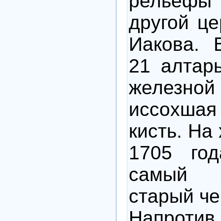
рельеф
другой це
Иакова. 
21 алтарь
железной
иссохшая
кисть. На
1705 год
самый 
старый че
Напротив