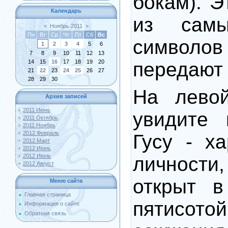
бокам). Э
Календарь
из самы
«
Ноябрь 2011
»
Пн
Вт
Ср
Чт
Пт
Сб
Вс
символ
1
2
3
4
5
6
7
8
9
10
11
12
13
передаю
14
15
16
17
18
19
20
21
22
23
24
25
26
27
28
29
30
На лево
Архив записей
2011 Июнь
увидите 
2011 Октябрь
2011 Ноябрь
2012 Февраль
Гусу - ха
2012 Март
2012 Июнь
2012 Июль
личности
2012 Август
открыт в
Меню сайта
Главная страница
пятисот
Информация о сайте
Обратная связь