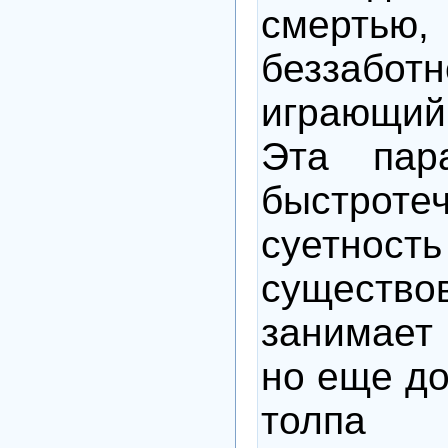
смерть
беззабот
играющий
Эта пар
быстро
суетно
существов
занимает 
но еще до
толпа 