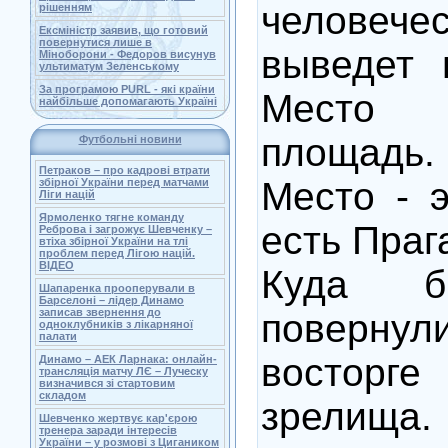
человечес
рішенням
Ексміністр заявив, що готовий
повернутися лише в
выведет 
Міноборони - Федоров висунув
ультиматум Зеленському
За програмою PURL - які країни
Место 
найбільше допомагають Україні
площадь.
Футбольні новини
Петраков – про кадрові втрати
Место - э
збірної України перед матчами
Ліги націй
Ярмоленко тягне команду
есть Праг
Реброва і загрожує Шевченку –
втіха збірної України на тлі
проблем перед Лігою націй.
ВІДЕО
Куда 
Шапаренка прооперували в
Барселоні – лідер Динамо
записав звернення до
повернул
одноклубників з лікарняної
палати
востор
Динамо – АЕК Ларнака: онлайн-
трансляція матчу ЛЄ – Луческу
визначився зі стартовим
складом
зрелищ
Шевченко жертвує кар'єрою
тренера заради інтересів
України – у розмові з Цигаником