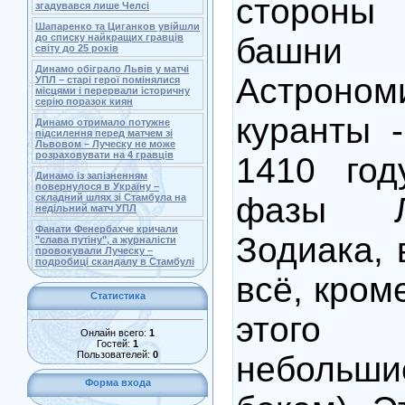
стороны 
згадувався лише Челсі
Шапаренко та Циганков увійшли
башн
до списку найкращих гравців
світу до 25 років
Динамо обіграло Львів у матчі
Астроном
УПЛ – старі герої помінялися
місцями і перервали історичну
серію поразок киян
куранты 
Динамо отримало потужне
підсилення перед матчем зі
Львовом – Луческу не може
розраховувати на 4 гравців
1410 год
Динамо із запізненням
повернулося в Україну –
фазы Л
складний шлях зі Стамбула на
недільний матч УПЛ
Фанати Фенербахче кричали
Зодиака, 
"слава путіну", а журналісти
провокували Луческу –
подробиці скандалу в Стамбулі
всё, кром
Статистика
этого 
Онлайн всего:
1
Гостей:
1
Пользователей:
0
неболь
Форма входа