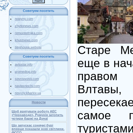
Советуем посетить
nowyny.com
zhytlonews.com
remontistrojka.com
khustnews.com
Старе Ме
bloghouse.website
Советуем посетить
еще в нач
avtostar.info
правом 
promedtop.info
sovrnovosti.com
Влтавы
navlasniochi.com
novyny.kharkiv.ua
пересека
Новости
самое п
Щоб врятувати роботу АЕС
«Чернаводе», Румунія затопить
чотири баржі на Дунаї
турист
Що запускає сонячні бурі
вперше показали нові світлини.
ФОТО