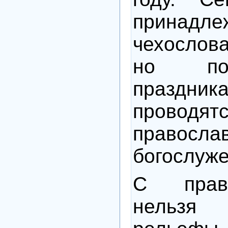
принадле
чехослова
но по
празд
проводят
правосла
богослуже
С прав
нельзя 