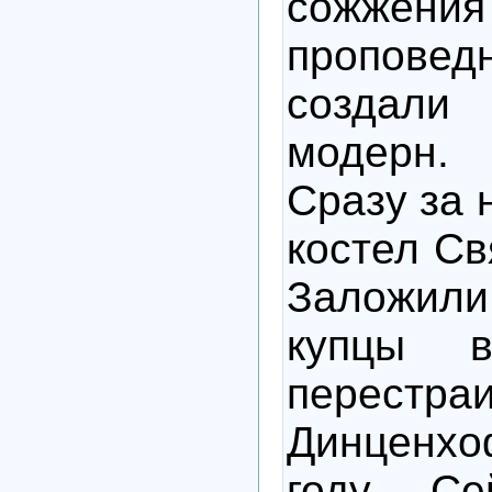
сожжения
пропове
создали
модерн.
Сразу за 
костел Св
Заложили
купцы в
перестра
Динценх
году. Се