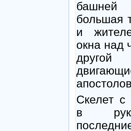
башней
большая т
и жител
окна над 
другой
двигающи
апостолов
Скелет с 
в рук
последни