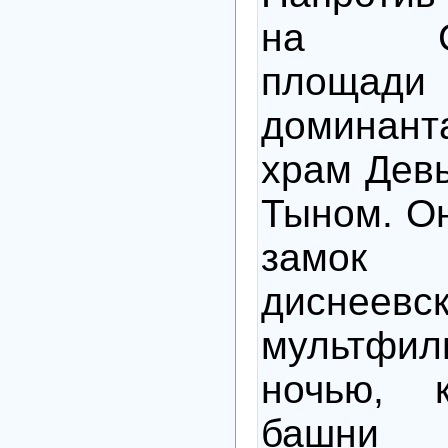
на Ста
площади 
доминан
храм Дев
Тыном. Он
замок 
диснеевск
мультфил
ночью, 
башни 