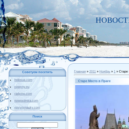
НОВОСТИ
Главная
»
2011
»
Ноябрь
»
1
» Старе 
Советуем посетить
holosua.com
Старе Место в Праге
nowyny.eu
radymo.com
nowostimira.com
novynynauky.com
Поиск