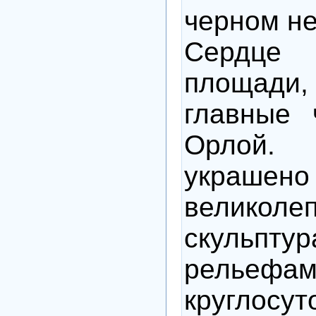
черном не
Сердц
площад
главные 
Орлой.
украшено
великоле
скуль
рельефам
круглосу