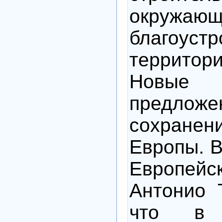
окружа
благоустр
территорий
Новые т
предл
сохран
Европы. В
Европейс
Антонио Т
что в 