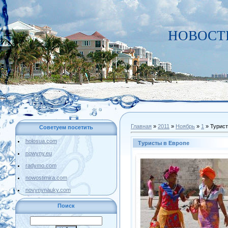
НОВОСТИ 
Главная
»
2011
»
Ноябрь
»
1
» Турист
Советуем посетить
holosua.com
Туристы в Европе
nowyny.eu
radymo.com
nowostimira.com
novynynauky.com
Поиск