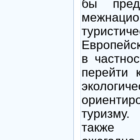
бы пред
межнацио
туристиче
Европейск
в частнос
перейти 
экологиче
ориентир
туризм
также 