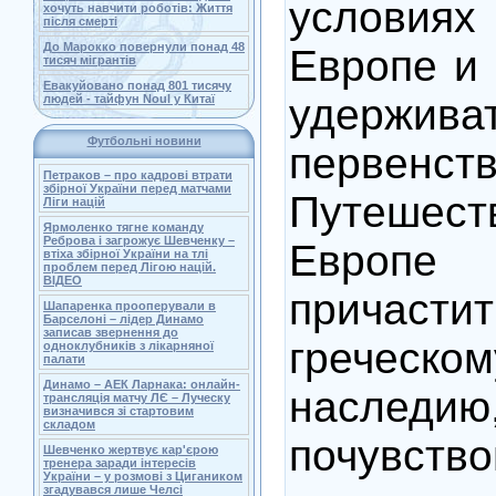
условиях 
хочуть навчити роботів: Життя
після смерті
До Марокко повернули понад 48
Европе и
тисяч мігрантів
Евакуйовано понад 801 тисячу
удержи
людей - тайфун Noul у Китаї
Футбольні новини
первенст
Петраков – про кадрові втрати
збірної України перед матчами
Путеше
Ліги націй
Ярмоленко тягне команду
Реброва і загрожує Шевченку –
Евро
втіха збірної України на тлі
проблем перед Лігою націй.
ВІДЕО
прича
Шапаренка прооперували в
Барселоні – лідер Динамо
записав звернення до
греческом
одноклубників з лікарняної
палати
Динамо – АЕК Ларнака: онлайн-
наследию
трансляція матчу ЛЄ – Луческу
визначився зі стартовим
складом
почувство
Шевченко жертвує кар'єрою
тренера заради інтересів
України – у розмові з Цигаником
згадувався лише Челсі