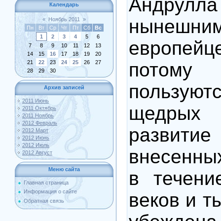
Андрул
Календарь
нынешни
«
Ноябрь 2011
»
Пн
Вт
Ср
Чт
Пт
Сб
Вс
1
2
3
4
5
6
европей
7
8
9
10
11
12
13
14
15
16
17
18
19
20
21
22
23
24
25
26
27
потом
28
29
30
пользую
Архив записей
2011 Июнь
щедрых 
2011 Октябрь
2011 Ноябрь
2012 Февраль
развити
2012 Март
2012 Июнь
2012 Июль
внесенны
2012 Август
Меню сайта
в течени
Главная страница
Информация о сайте
веков и т
Обратная связь