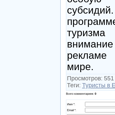
субсидий.
програм
туриз
внимани
рекламе
мире.
Просмотров
: 551
Теги
:
Туристы в 
Всего комментариев
:
0
Имя *:
Email *: