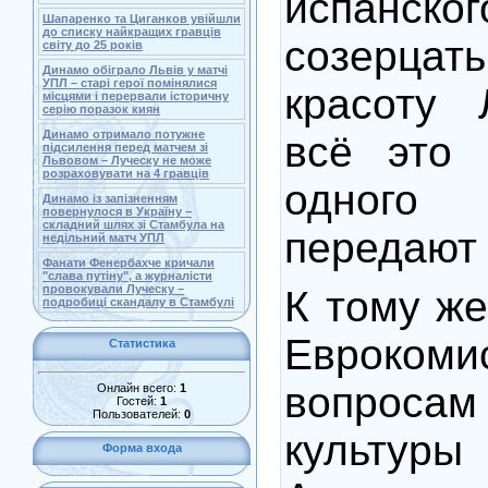
испанског
Шапаренко та Циганков увійшли
до списку найкращих гравців
созерц
світу до 25 років
Динамо обіграло Львів у матчі
УПЛ – старі герої помінялися
красоту 
місцями і перервали історичну
серію поразок киян
Динамо отримало потужне
всё это 
підсилення перед матчем зі
Львовом – Луческу не може
розраховувати на 4 гравців
одного 
Динамо із запізненням
повернулося в Україну –
складний шлях зі Стамбула на
передаю
недільний матч УПЛ
Фанати Фенербахче кричали
"слава путіну", а журналісти
провокували Луческу –
К тому же
подробиці скандалу в Стамбулі
Евроко
Статистика
вопросам
Онлайн всего:
1
Гостей:
1
Пользователей:
0
культур
Форма входа