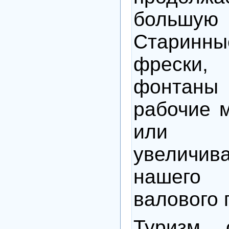
большу
Старин
фрески
фонтаны
рабочие м
или к
увеличи
нашего 
валового 
Туризм 