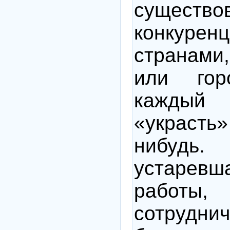
существо
конкур
странам
или гор
кажды
«украсть»
нибудь
устаре
работ
сотруднич