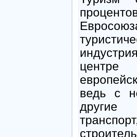
проце
Евросою
туристиче
индустри
центре
европейс
ведь с н
другие
транспорт
строител