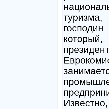
национа
туризма
господ
который,
президен
Евроком
занимает
промыш
предприни
Извес