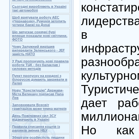
констатир
Сьогодні виробляють в Україні
такі автомобілі
лидерств
Щоб врятувати роботу АЕС
«Чернаводе», Румунія затопить
чотири баржі на Дунаї
в ра
Що запускає сонячні бурі
вперше показали нові світлини.
ФОТО
инфрас
Чому Залужний вирішив
випередити Зеленського - JEF
замість НАТО
разнообр
У Раді пропонують нові правила
роботи ТЦК - без балаклав і
силових методів
культурн
Пункт пропуску на кордоні з
білоруссю думають закривати в
Латвії
Туристич
Нову "Конституцію" Держави-
Міста Ватикану підписав Папа
Лев
дает раб
Заповнювати Всесвіт
гравітацією може темна матерія
миллиона
День Повітряних сил ЗСУ
відзначають в Україні
Но как
Правила списання коштів із
рахунків змінив НБУ
Зберігати особистість людини