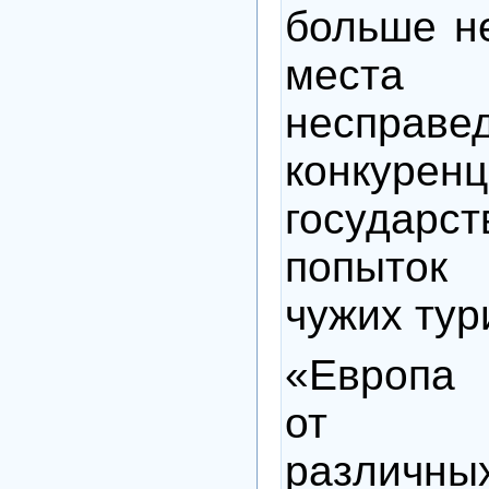
больше н
мес
несправе
конкур
госуда
попыто
чужих тур
«Европа 
от сор
различны