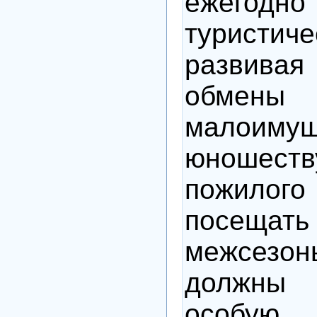
ежегодн
туристич
развивая
обмены
малоиму
юношес
пожило
посеща
межсезон
должны 
особу