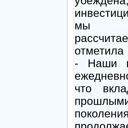
убежден
инвестици
мы не
рассчи
отметила 
- Наши г
ежедневн
что вкла
прошлым
поколени
продол