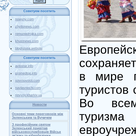
Советуем посетить
nowyny.com
zhytlonews.com
remontistrojka.com
khustnews.com
Европе
bloghouse.website
Советуем посетить
сохраняет
avtostar.info
в мире п
promedtop.info
sovrnovosti.com
туристов 
navlasniochi.com
novyny.kharkiv.ua
Во все
Новости
туризма
Основні теми переговорів між
Зеленським та Вучичем
З професійним святом
евроучре
Зеленський привітав
військовослужбовців Військ
зв’язку та кібербезпеки