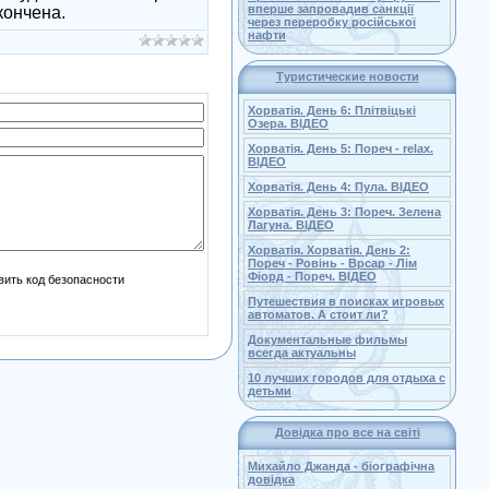
вперше запровадив санкції
кончена.
через переробку російської
нафти
Туристические новости
Хорватія. День 6: Плітвіцькі
Озера. ВІДЕО
Хорватія. День 5: Пореч - relax.
ВІДЕО
Хорватія. День 4: Пула. ВІДЕО
Хорватія. День 3: Пореч. Зелена
Лагуна. ВІДЕО
Хорватія. Хорватія. День 2:
Пореч - Ровінь - Врсар - Лім
Фіорд - Пореч. ВІДЕО
Путешествия в поисках игровых
автоматов. А стоит ли?
Документальные фильмы
всегда актуальны
10 лучших городов для отдыха с
детьми
Довідка про все на світі
Михайло Джанда - біографічна
довідка