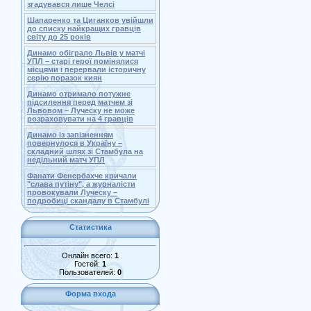
згадувався лише Челсі
Шапаренко та Циганков увійшли
до списку найкращих гравців
світу до 25 років
Динамо обіграло Львів у матчі
УПЛ – старі герої помінялися
місцями і перервали історичну
серію поразок киян
Динамо отримало потужне
підсилення перед матчем зі
Львовом – Луческу не може
розраховувати на 4 гравців
Динамо із запізненням
повернулося в Україну –
складний шлях зі Стамбула на
недільний матч УПЛ
Фанати Фенербахче кричали
"слава путіну", а журналісти
провокували Луческу –
подробиці скандалу в Стамбулі
Статистика
Онлайн всего:
1
Гостей:
1
Пользователей:
0
Форма входа