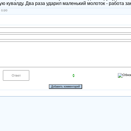
ю кувалду. Два раза ударил маленький молоток - работа за
:
0.0
/
0