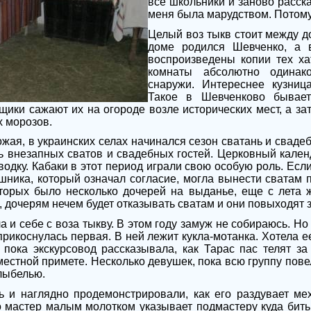
все школьники и заново расска
меня была марудством. Потому
Целый воз тыкв стоит между 
доме родился Шевченко, а 
воспроизведены копии тех ха
комнаты абсолютно одинако
снаружи. Интереснее кузниц
Такое в Шевченково бывает
ики сажают их на огороде возле исторических мест, а зат
х морозов.
жая, в украинских селах начинался сезон сватань и сваде
ь внезапных сватов и свадебных гостей. Церковный кале
 водку. Кабаки в этот период играли свою особую роль. Ес
шника, который означал согласие, могла вынести сватам п
торых было несколько дочерей на выданье, еще с лета ж
 дочерям нечем будет отказывать сватам и они повыходят 
а и себе с воза тыкву. В этом году замуж не собираюсь. Но
прикоснулась первая. В ней лежит кукла-мотанка. Хотела 
 пока экскурсовод рассказывала, как Тарас пас телят за
местной примете. Несколько девушек, пока всю группу пове
лыбелью.
ь и наглядно продемонстрировали, как его раздувает ме
то мастер малым молотком указывает подмастеру куда бить