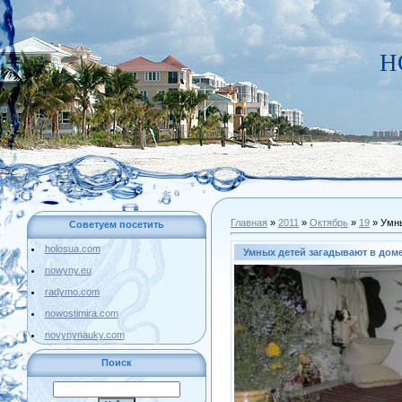
Н
Главная
»
2011
»
Октябрь
»
19
» Умны
Советуем посетить
holosua.com
Умных детей загадывают в дом
nowyny.eu
radymo.com
nowostimira.com
novynynauky.com
Поиск