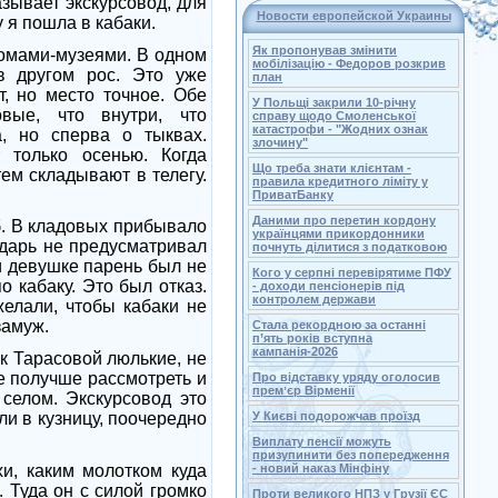
зывает экскурсовод, для
Новости европейской Украины
 я пошла в кабаки.
Як пропонував змінити
домами-музеями. В одном
мобілізацію - Федоров розкрив
в другом рос. Это уже
план
т, но место точное. Обе
У Польщі закрили 10-річну
вые, что внутри, что
справу щодо Смоленської
катастрофи - "Жодних ознак
а, но сперва о тыквах.
злочину"
 только осенью. Когда
Що треба знати клієнтам -
ем складывают в телегу.
правила кредитного ліміту у
ПриватБанку
Даними про перетин кордону
б. В кладовых прибывало
українцями прикордонники
ндарь не предусматривал
почнуть ділитися з податковою
ли девушке парень был не
Кого у серпні перевірятиме ПФУ
о кабаку. Это был отказ.
- доходи пенсіонерів під
контролем держави
елали, чтобы кабаки не
замуж.
Стала рекордною за останні
п’ять років вступна
кампанія-2026
 к Тарасовой люлькие, не
ее получше рассмотреть и
Про відставку уряду оголосив
премʼєр Вірменії
 селом. Экскурсовод это
ли в кузницу, поочередно
У Києві подорожчав проїзд
Виплату пенсії можуть
призупинити без попередження
хи, каким молотком куда
- новий наказ Мінфіну
. Туда он с силой громко
Проти великого НПЗ у Грузії ЄС