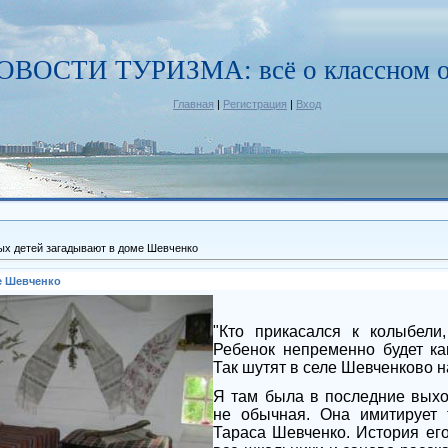
ОВОСТИ ТУРИЗМА: всё о классном о
Главная
|
Регистрация
|
Вход
х детей загадывают в доме Шевченко
е Шевченко
"Кто прикасался к колыбели,
Ребенок непременно будет ка
Так шутят в селе Шевченково 
Я там была в последние выхо
не обычная. Она имитирует 
Тараса Шевченко. История его