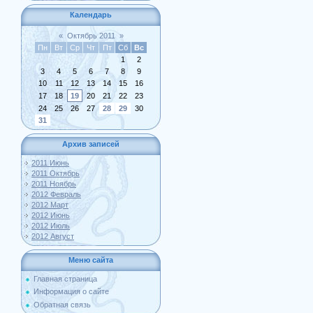
Календарь
«
Октябрь 2011
»
Пн
Вт
Ср
Чт
Пт
Сб
Вс
1
2
3
4
5
6
7
8
9
10
11
12
13
14
15
16
17
18
19
20
21
22
23
24
25
26
27
28
29
30
31
Архив записей
2011 Июнь
2011 Октябрь
2011 Ноябрь
2012 Февраль
2012 Март
2012 Июнь
2012 Июль
2012 Август
Меню сайта
Главная страница
Информация о сайте
Обратная связь