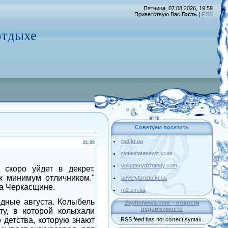
Пятница, 07.08.2026, 19:59
Приветствую Вас
Гость
|
RSS
тдыхе
Советуем посетить
rsd.kr.ua
21:29
realestatenews.kr.ua
volonterydzhandy.com
 скоро уйдет в декрет.
к минимум отличником."
sovetyturistu.kr.ua
на Черкасщине.
m2.sm.ua
дные августа. Колыбель
ZhytloNews.com – новости
недвижимости
ту, в которой колыхали
 детства, которую знают
RSS feed has not correct syntax.