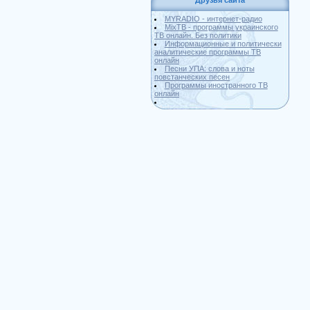
Друзья сайта
MYRADIO - интернет-радио
MixTB - программы украинского
ТВ онлайн. Без политики
Информационные и политически
аналитические программы ТВ
онлайн
Песни УПА: слова и ноты
повстанческих песен
Программы иностранного ТВ
онлайн