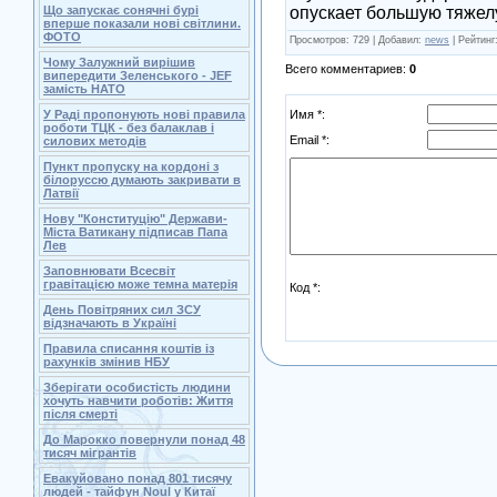
опускает большую тяжелу
Що запускає сонячні бурі
вперше показали нові світлини.
ФОТО
Просмотров
: 729 |
Добавил
:
news
|
Рейтинг
Чому Залужний вирішив
Всего комментариев
:
0
випередити Зеленського - JEF
замість НАТО
Имя *:
У Раді пропонують нові правила
роботи ТЦК - без балаклав і
Email *:
силових методів
Пункт пропуску на кордоні з
білоруссю думають закривати в
Латвії
Нову "Конституцію" Держави-
Міста Ватикану підписав Папа
Лев
Заповнювати Всесвіт
гравітацією може темна матерія
Код *:
День Повітряних сил ЗСУ
відзначають в Україні
Правила списання коштів із
рахунків змінив НБУ
Зберігати особистість людини
хочуть навчити роботів: Життя
після смерті
До Марокко повернули понад 48
тисяч мігрантів
Евакуйовано понад 801 тисячу
людей - тайфун Noul у Китаї