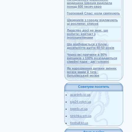
медицини Швеція виділила
понад 600 тисяч євро
Горіховий Спас: коли святкують
Шкідників з городу відлякують
ці рослини: список
Людство досі не знає, що
робити: контакт з
інопланетянами
Що відбувається з тілом -
десятиліття життя 40-50 років
Через які причини в 90%
випадків з 100% розпадаються
сімейні пари - дві головні
Як народження дитини змінює
мозок мами й тата -
батьківський мозок
Советуем посетить
azartinfo.kr.ua
top24.volyn.ua
topinfo.zt.ua
strichka.sm.ua
football.kr.ua