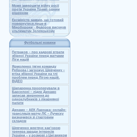
Може завершити війну росії
проти України Трамп одним
рішенням
Ексміністр заявив, що готовий
повернутися лише в
Міноборони - Федоров висунув
ультиматум Зеленському
Футбольні новини
Петраков – про кадрові втрати
збірної України перед матчами
Ліги націй
Ярмоленко тягне команду
Реброва і загрожує Шевченку –
втіха збірної України на тлі
проблем перед Лігою націй.
ВІДЕО
Шапаренка прооперували в
Барселоні – лідер Динамо
записав звернення до
одноклубників з лікарняної
палати
Динамо – АЕК Ларнака: онлайн-
трансляція матчу ЛЄ – Луческу
визначився зі стартовим
складом
Шевченко жертвує кар'єрою
тренера заради інтересів
України – у розмові з Цигаником