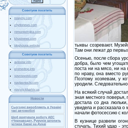
Советуем посетить
nowyny.com
zhytlonews.com
remontistrojka.com
khustnews.com
тыквы созревают. Музейщ
bloghouse.website
Там они лежат до первы
Советуем посетить
Осенью, после сбора уро
avtostar.info
добра, было чем угощат
поста ни на мясо, ни на
promedtop.info
по нраву, она вместо ру
sovrnovosti.com
Поэтому хозяевам, у ко
navlasniochi.com
уродили. Следовательно,
novyny.kharkiv.ua
На всякий случай достал
зная местного поверья, 
Новости
достала со дна люльки,
увидела и рассказала о 
Сьогодні виробляють в Україні
такі автомобілі
начали фотосессию с ко
Щоб врятувати роботу АЕС
В кузнице развели огон
«Чернаводе», Румунія затопить
чотири баржі на Дунаї
стучать. Тихий удар - э