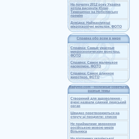
На початку 2012 року Україна
хотіла висунути Юлію
Тимршенко на Нобелівську
премію
Довідка: Найжахливіші
мікроскопічні монстри. ФОТО
Справка обо всем в мире
Справка: Самые ужасные
микроскопические монстры.
ФОТО
Справка: Самое маленькое
насекомое. ФОТО
Справка: Самое длинное
животное. ФОТО
Radymo.com - полезные советы на
разные темы
Створений для задоволення -
вчені назвали єдиний людський
орган
Швидко перетворюються на
отруту ці продукти: список
Не прийматиме звернення
російською мовою мерія
Вільнюса
На підтримку української